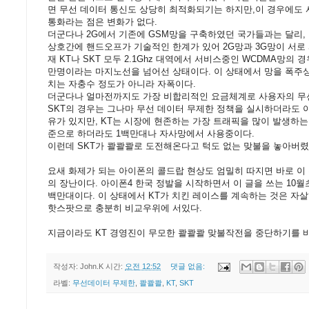
면 무선 데이터 통신도 상당히 최적화되기는 하지만,이 경우에도 
통화라는 점은 변화가 없다.
더군다나 2G에서 기존에 GSM망을 구축하였던 국가들과는 달리, 한
상호간에 핸드오프가 기술적인 한계가 있어 2G망과 3G망이 서로 
재 KT나 SKT 모두 2.1Ghz 대역에서 서비스중인 WCDMA망의
만명이라는 마지노선을 넘어선 상태이다. 이 상태에서 망을 폭주
치는 자충수 정도가 아니라 자폭이다.
더군다나 얼마전까지도 가장 비합리적인 요금체계로 사용자의 무
SKT의 경우는 그나마 무선 데이터 무제한 정책을 실시하더라도
유가 있지만, KT는 시장에 현존하는 가장 트래픽을 많이 발생하는
준으로 하더라도 1백만대나 자사망에서 사용중이다.
이런데 SKT가 콸콸콸로 도전해온다고 턱도 없는 맞불을 놓아버렸
요새 화제가 되는 아이폰의 콜드랍 현상도 엄밀히 따지면 바로 이
의 장난이다. 아이폰4 한국 정발을 시작하면서 이 글을 쓰는 10월
백만대이다. 이 상태에서 KT가 치킨 레이스를 계속하는 것은 자살
핫스팟으로 충분히 비교우위에 서있다.
지금이라도 KT 경영진이 무모한 콸콸콸 맞불작전을 중단하기를 바랄
작성자:
John.K
시간:
오전 12:52
댓글 없음:
라벨:
무선데이터 무제한
,
콸콸콸
,
KT
,
SKT