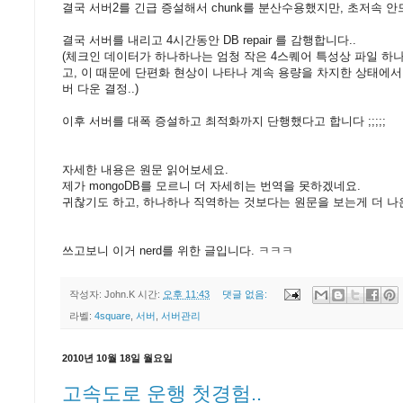
결국 서버2를 긴급 증설해서 chunk를 분산수용했지만, 초저속 안드
결국 서버를 내리고 4시간동안 DB repair 를 감행합니다..
(체크인 데이터가 하나하나는 엄청 작은 4스퀘어 특성상 파일 하나
고, 이 때문에 단편화 현상이 나타나 계속 용량을 차지한 상태에
버 다운 결정..)
이후 서버를 대폭 증설하고 최적화까지 단행했다고 합니다 ;;;;;
자세한 내용은 원문 읽어보세요.
제가 mongoDB를 모르니 더 자세히는 번역을 못하겠네요.
귀찮기도 하고, 하나하나 직역하는 것보다는 원문을 보는게 더 나은
쓰고보니 이거 nerd를 위한 글입니다. ㅋㅋㅋ
작성자:
John.K
시간:
오후 11:43
댓글 없음:
라벨:
4square
,
서버
,
서버관리
2010년 10월 18일 월요일
고속도로 운행 첫경험..