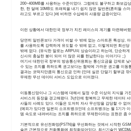
200~400MB를 사용하는 수준이었다. 그럼에도 불구하고 화보
한, 한 달에 10MB도 트래픽을 내기 쉽지 않은 일반폰(흔히들 
라고도 부르고 있다.)에 비하면 수십배의 사용량 급증이었다.
이런 상황에서 대한민국 정부가 치킨 레이스의 계기를 마련해버렸
당연히 일반폰보다 가격이 비쌀 수 밖에 없는 스마트폰 특성상, 
를 사용하도록 강력하게 유도할 수 밖에 없고, 이렇게되면 회선당
밖에 없다. (유식한 말로는 ARPU의 상승이라고 하는데, 단순하
신사의 충실한 봉이 되어 더 많은 피를 헌납한다는 이야기다 ;;)
여기서 대한민국 정부의 방송통신위원회는 통신요금을 강제로 낮추
수 있는 조치를 취하도록 권고보다는 협박에 가까운 권고를 이동통
결과는 코딱지만큼의 통신요금 인하 (인데 실은 단말기 할부금 깎아
무제한 무선 데이터 서비스 도입으로 이어졌다.
이동통신망이나 그 시스템에 대해서 일정 수준 이상의 지식을 가
서비스의 등장을 경고해왔다. 3년만에 항복하고 무제한 데이터 서
사들의 사례도 있다. 이들은 도저히 자사 무선망을 감당할 수 없
(예외가 있다면 일본의 소프트뱅크인데 소프트뱅크는 월 1기가 
뎀 속도로 내려버리는 조치를 취하므로 무제한이라는 표현은 좀 어폐
기본적으로 유선전화망(PSTN)을 무선화하는 것에서 시작한 GSM, 
술은 근본적으로 전화통화에 최적화되어있다. 최신기술인 WCDMA HS