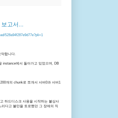
 보고서...
read/528a94f287e9d77e?pli=1
요약합니다.
instance에서 돌아가고 있었으며, DB
200개의 chunk로 쪼개서 서버0과 서버1
채우고 하드디스크 사용을 시작하는 불상사
느리다고 불만을 토로했던 그 장애의 직