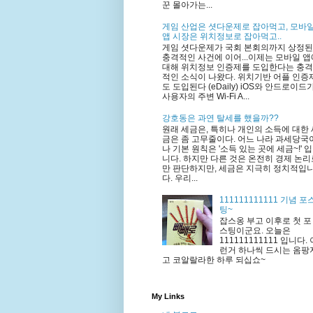
꾼 몰아가는...
게임 산업은 셧다운제로 잡아먹고, 모바
앱 시장은 위치정보로 잡아먹고..
게임 셧다운제가 국회 본회의까지 상정된
충격적인 사건에 이어...이제는 모바일 앱
대해 위치정보 인증제를 도입한다는 충격
적인 소식이 나왔다. 위치기반 어플 인증
도 도입된다 (eDaily) iOS와 안드로이드
사용자의 주변 Wi-Fi A...
강호동은 과연 탈세를 했을까??
원래 세금은, 특히나 개인의 소득에 대한 
금은 좀 고무줄이다. 어느 나라 과세당국
나 기본 원칙은 '소득 있는 곳에 세금~!' 입
니다. 하지만 다른 것은 온전히 경제 논리
만 판단하지만, 세금은 지극히 정치적입
다. 우리...
111111111111 기념 포
팅~
잡스옹 부고 이후로 첫 포
스팅이군요. 오늘은
111111111111 입니다. 
런거 하나씩 드시는 옴팡
고 코알랄라한 하루 되십쇼~
My Links