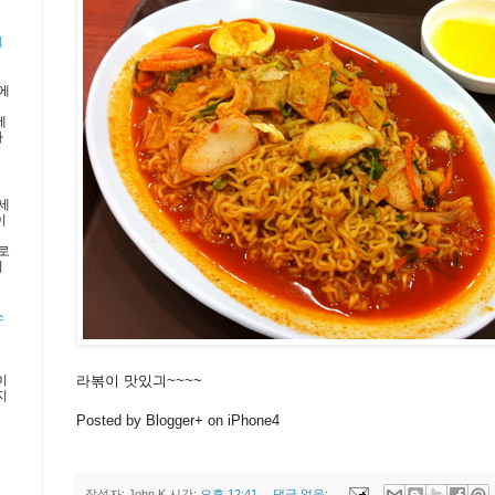
일
에
제
가
세
이
로
니
스
라볶이 맛있긔~~~~
이
지
Posted by Blogger+ on iPhone4
작성자:
John.K
시간:
오후 12:41
댓글 없음: