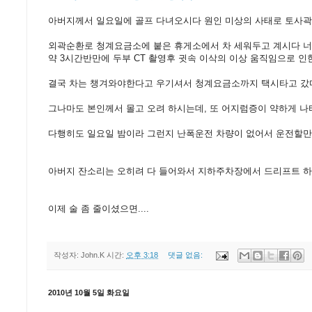
아버지께서 일요일에 골프 다녀오시다 원인 미상의 사태로 토사곽
외곽순환로 청계요금소에 붙은 휴게소에서 차 세워두고 계시다 너무
약 3시간반만에 두부 CT 촬영후 귓속 이삭의 이상 움직임으로 인
결국 차는 챙겨와야한다고 우기셔서 청계요금소까지 택시타고 갔
그나마도 본인께서 몰고 오려 하시는데, 또 어지럼증이 약하게 나타
다행히도 일요일 밤이라 그런지 난폭운전 차량이 없어서 운전할만 했다
아버지 잔소리는 오히려 다 들어와서 지하주차장에서 드리프트 하
이제 술 좀 줄이셨으면....
작성자:
John.K
시간:
오후 3:18
댓글 없음:
2010년 10월 5일 화요일