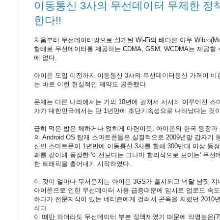
이동통신 3사의 무선데이터 무제한 정책
한다!!
처음부터 무선데이터망으로 설계된 Wi-Fi의 배다른 아우 Wibro(Mob
형태로 무선데이터를 제공하는 CDMA, GSM, WCDMA는 제공할
에 없다.
아이폰 도입 이전까지 이동통신 3사의 무선데이터통신 가격이 
는 바로 이런 현실적인 제약도 공존했다.
문제는 다른 나라에서는 거의 10년에 걸쳐서 서서히 이루어진 스
가가 대한민국에서는 단 1년만에 초단기속성으로 나타났다는 것이
급히 먹은 밥은 체하거나 얹히게 마련이듯, 아이폰의 한국 등장과
의 Android OS 탑재 스마트폰들은 실질적으로 2009년말 갑자
신인 스마트폰이 1년만에 이동통신 3사를 합해 300만대 이상 등
괘를 같이해 등장한 '이전보다는 그나마 합리적으로 보이는' 무
한 트래픽을 뿜어내기 시작하였다.
이 것이 얼마나 무서운지는 아이폰 3GS가 출시되고 넉달 남짓 지
아이폰으로 인한 무선데이터 사용 급증때문에 임시로 업로드 속도
하다가 전문지식이 있는 네티즌에게 걸려서 곤욕을 치렀던 2010
하다.
이 때만 하더라도 무선데이터 부분 정액제였기 때문에 악명높은(?