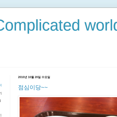
omplicated world
2010년 10월 20일 수요일
더
점심이당~~
기
을
기