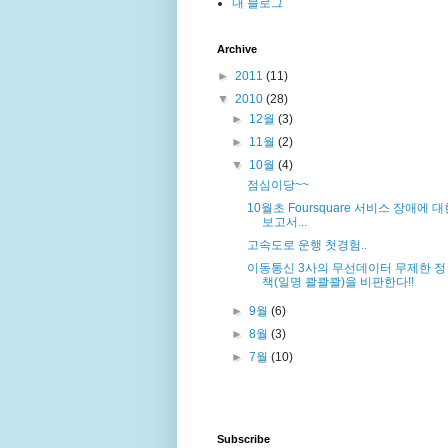
내 블로그
Archive
►
2011
(11)
▼
2010
(28)
►
12월
(3)
►
11월
(2)
▼
10월
(4)
점심이당~~
10월초 Foursquare 서비스 장애에 대
보고서...
고속도로 운행 첫경험..
이동통신 3사의 무선데이터 무제한 정
책(일명 콸콸콸)을 비판한다!!
►
9월
(6)
►
8월
(3)
►
7월
(10)
Subscribe