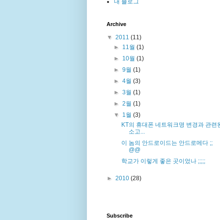
내 블로그
Archive
▼
2011
(11)
►
11월
(1)
►
10월
(1)
►
9월
(1)
►
4월
(3)
►
3월
(1)
►
2월
(1)
▼
1월
(3)
KT의 휴대폰 네트워크명 변경과 관련
소고...
이 놈의 안드로이드는 안드로메다 ;;
@@
학교가 이렇게 좋은 곳이었나 ;;;;;
►
2010
(28)
Subscribe