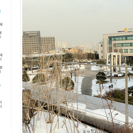
일
에
제
가
세
이
로
니
스
이
지