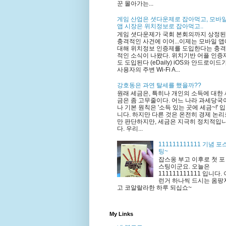
꾼 몰아가는...
게임 산업은 셧다운제로 잡아먹고, 모바
앱 시장은 위치정보로 잡아먹고..
게임 셧다운제가 국회 본회의까지 상정된
충격적인 사건에 이어...이제는 모바일 앱
대해 위치정보 인증제를 도입한다는 충격
적인 소식이 나왔다. 위치기반 어플 인증
도 도입된다 (eDaily) iOS와 안드로이드
사용자의 주변 Wi-Fi A...
강호동은 과연 탈세를 했을까??
원래 세금은, 특히나 개인의 소득에 대한 
금은 좀 고무줄이다. 어느 나라 과세당국
나 기본 원칙은 '소득 있는 곳에 세금~!' 입
니다. 하지만 다른 것은 온전히 경제 논리
만 판단하지만, 세금은 지극히 정치적입
다. 우리...
111111111111 기념 포
팅~
잡스옹 부고 이후로 첫 포
스팅이군요. 오늘은
111111111111 입니다. 
런거 하나씩 드시는 옴팡
고 코알랄라한 하루 되십쇼~
My Links